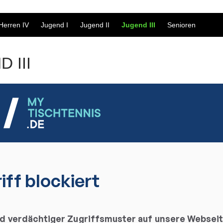
Herren IV
Jugend I
Jugend II
Jugend III
Senioren
 III