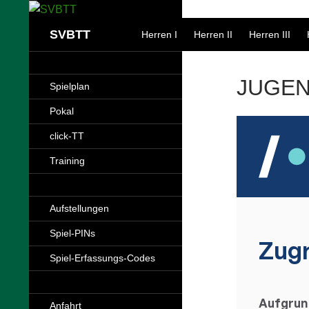
Zum
Inhalt
SVBTT
Herren I
Herren II
Herren III
springen
JUGEND
Spielplan
Pokal
click-TT
Training
Aufstellungen
Spiel-PINs
Spiel-Erfassungs-Codes
Anfahrt