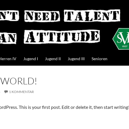
Herren IV
Jugend I
Jugend II
Jugend III
Senioren
 WORLD!
6
1 KOMMENTAR
ress. This is your first post. Edit or delete it, then start writing