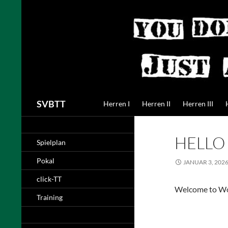
Zum
Inhalt
springen
SVBTT
Herren I
Herren II
Herren III
HELLO
Spielplan
Pokal
JANUAR 3, 202
click-TT
Welcome to WordP
Training